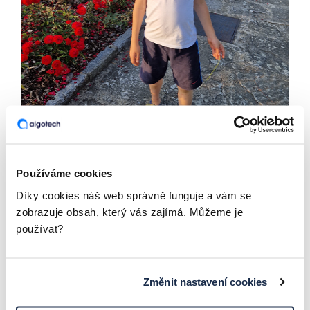
Používáme cookies
Artur je neverbální – nerozumí lidské řeči, sám
Díky cookies náš web správně funguje a vám se
téměř nemluví, občas opakuje slova, aniž by
zobrazuje obsah, který vás zajímá. Můžeme je
chápal jejich význam. Nechápe čas a prostor, neví
používat?
kolik je hodin, jak dlouhá uběhla doba. Nerozumí
pojmu nebezpečí, nemá absolutně pud
sebezáchovy. Nedokáže se samostatně zabavit
Změnit nastavení cookies
hrou, prohlížením knih, sledováním televize…
Několikrát týdně dochází na terapie, které jsou