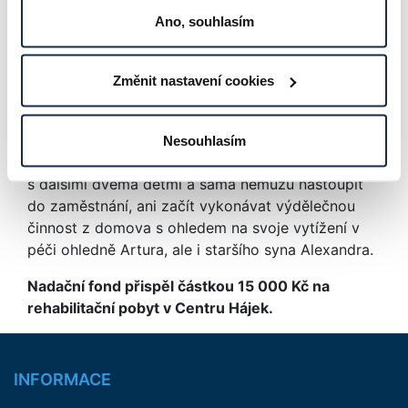
určeny pro osoby s PAS. Prostřednictvím těchto
Ano, souhlasím
terapií dochází k pomalému zlepšování
komunikace mezi Arturem a okolním světem
(komunikuje prostřednictvím obrázkových
Změnit nastavení cookies
piktogramů). Bohužel to zatím nemá žádný vliv na
synovu přetrvávající nespavost. Tyto terapie
nejsou financovány ze zdravotního pojištění a jsou
Nesouhlasím
velmi finančně nákladné. Maminka je samoživitelka
s dalšími dvěma dětmi a sama nemůžu nastoupit
do zaměstnání, ani začít vykonávat výdělečnou
činnost z domova s ohledem na svoje vytížení v
péči ohledně Artura, ale i staršího syna Alexandra.
Nadační fond přispěl částkou 15 000 Kč na
rehabilitační pobyt v Centru Hájek.
INFORMACE