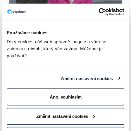
Používáme cookies
Díky cookies náš web správně funguje a vám se
zobrazuje obsah, který vás zajímá. Můžeme je
používat?
Změnit nastavení cookies
Rozálka měla hned po narození v roce 2019
zdravotní komplikace - problémy s dýcháním,
přijímáním potravy... Následně jí byla
Ano, souhlasím
diagnostikována myotonická dystrofie. Pravidelně
cvičí Vojtovu metodu, orofaciální stimulaci, jezdí
na hippoterapie. Maminka nás požádala o
Změnit nastavení cookies
příspěvek na rehabilitaci, kterou nehradí zdravotní
pojišťovna.