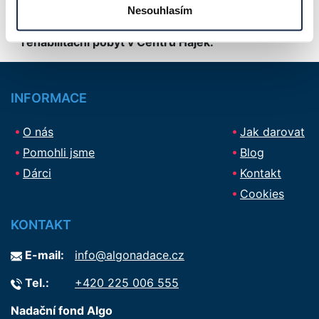
Nesouhlasím
Nadační fond přispěl částkou 15 000 Kč na
rehabilitační pobyt v Centru Hájek.
INFORMACE
O nás
Jak darovat
Pomohli jsme
Blog
Dárci
Kontakt
Cookies
KONTAKT
E-mail:
info@algonadace.cz
Tel.:
+420 225 006 555
Nadační fond Algo