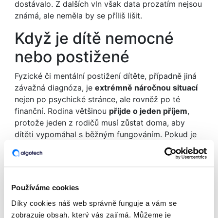
dostávalo. Z dalších vln však data prozatím nejsou
známá, ale neměla by se příliš lišit.
Když je dítě nemocné
nebo postižené
Fyzické či mentální postižení dítěte, případně jiná
závažná diagnóza, je
extrémně náročnou situací
nejen po psychické stránce, ale rovněž po té
finanční. Rodina většinou
přijde o jeden příjem
,
protože jeden z rodičů musí zůstat doma, aby
dítěti vypomáhal s běžným fungováním. Pokud je
rodič takového dítěte navíc samoživitelem, mohou
se dostat do vážných finančních potíží.
Podle studie nadace
Dobrý anděl
se totiž náklady
Používáme cookies
na péči o takto nemocné dítě pohybují ve výši
okolo
135 000 Kč ročně
. Do této částky se
Díky cookies náš web správně funguje a vám se
počítají náklady na rehabilitace, různé léky či
zobrazuje obsah, který vás zajímá. Můžeme je