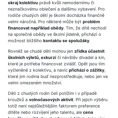
okraj kolektivu
právě kvůli nemodernímu či
neznačkovému oblečení a dalšímu vybavení. Pro
rodiče chudých dětí je školní docházka finančně
velmi náročná. Pro některé může být
problém
financovat například obědy
. Tím, že dítě nechodí
na společné obědy ve školní jídelně, přichází o
možnost bližšího
kontaktu se spolužáky
.
Rovněž se chudé děti mohou jen
zřídka účastnit
školních výletů, exkurzí
či návštěv divadel a kin,
které je potřeba financovat zvlášť. Opět jsou tím
vyčleněné z kolektivu, a navíc
přichází o zážitky
,
které jim rodina buď nezprostředkuje, nebo jen ve
velmi omezeném množství.
Děti z chudých rodin čelí potížím i v případě
kroužků a
volnočasových aktivit
. Při jejich výběru
totiž není nejdůležitějším faktorem preference
dítěte nebo rozvíjení jeho talentu, ale
cena