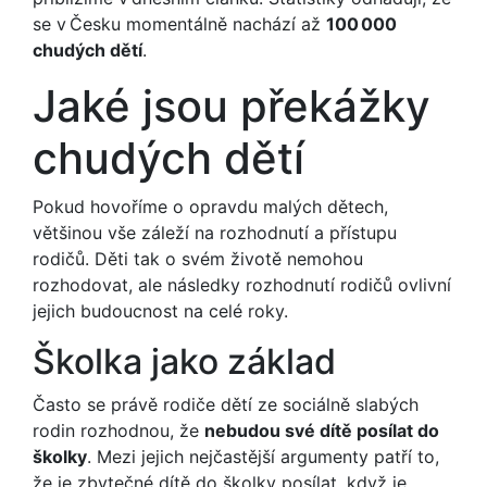
se v Česku momentálně nachází až
100 000
chudých dětí
.
Jaké jsou překážky
chudých dětí
Pokud hovoříme o opravdu malých dětech,
většinou vše záleží na rozhodnutí a přístupu
rodičů. Děti tak o svém životě nemohou
rozhodovat, ale následky rozhodnutí rodičů ovlivní
jejich budoucnost na celé roky.
Školka jako základ
Často se právě rodiče dětí ze sociálně slabých
rodin rozhodnou, že
nebudou své dítě posílat do
školky
. Mezi jejich nejčastější argumenty patří to,
že je zbytečné dítě do školky posílat, když je