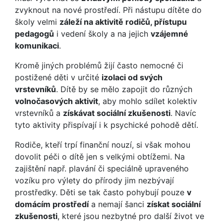
zvyknout na nové prostředí. Při nástupu dítěte do
školy velmi
záleží na aktivitě rodičů, přístupu
pedagogů
i vedení školy a na jejich
vzájemné
komunikaci
.
Kromě jiných problémů žijí často nemocné či
postižené děti v určité
izolaci od svých
vrstevníků
. Dítě by se mělo zapojit do různých
volnočasových aktivit
, aby mohlo sdílet kolektiv
vrstevníků a
získávat sociální zkušenosti
. Navíc
tyto aktivity přispívají i k psychické pohodě dětí.
Rodiče, kteří trpí finanční nouzí, si však mohou
dovolit péči o dítě jen s velkými obtížemi. Na
zajištění např. plavání či speciálně upraveného
vozíku pro výlety do přírody jim nezbývají
prostředky. Děti se tak často pohybují pouze
v
domácím prostředí
a nemají šanci
získat sociální
zkušenosti
, které jsou nezbytné pro další život ve