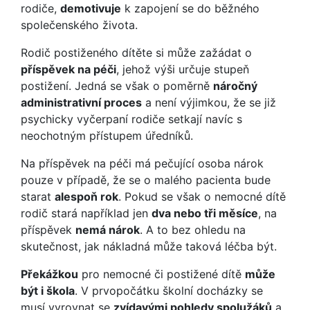
rodiče,
demotivuje
k zapojení se do běžného
společenského života.
Rodič postiženého dítěte si může zažádat o
příspěvek na péči
, jehož výši určuje stupeň
postižení. Jedná se však o poměrně
náročný
administrativní proces
a není výjimkou, že se již
psychicky vyčerpaní rodiče setkají navíc s
neochotným přístupem úředníků.
Na příspěvek na péči má pečující osoba nárok
pouze v případě, že se o malého pacienta bude
starat
alespoň rok
. Pokud se však o nemocné dítě
rodič stará například jen
dva nebo tři měsíce
, na
příspěvek
nemá nárok
. A to bez ohledu na
skutečnost, jak nákladná může taková léčba být.
Překážkou
pro nemocné či postižené dítě
může
být i škola
. V prvopočátku školní docházky se
musí vyrovnat se
zvídavými pohledy spolužáků
a