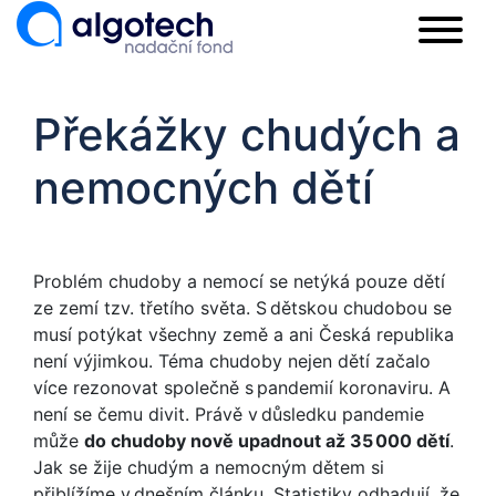
Překážky chudých a
nemocných dětí
Problém chudoby a nemocí se netýká pouze dětí
ze zemí tzv. třetího světa. S dětskou chudobou se
musí potýkat všechny země a ani Česká republika
není výjimkou. Téma chudoby nejen dětí začalo
více rezonovat společně s pandemií koronaviru. A
není se čemu divit. Právě v důsledku pandemie
může
do chudoby nově upadnout až 35 000 dětí
.
Jak se žije chudým a nemocným dětem si
přiblížíme v dnešním článku. Statistiky odhadují, že