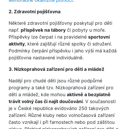
Mimořádné okamžité pomoci
.
2. Zdravotní pojišťovna
Některé zdravotní pojišťovny poskytují pro děti
např.
příspěvek na tábory
či pobyty u moře.
Příspěvky lze čerpat i na pravidelné
sportovní
aktivity
, které zajišťují různé spolky či sdružení.
Podmínky čerpání příspěvku i jeho výši má každá
pojišťovna nastavené individuálně.
3. Nízkoprahová zařízení pro děti a mládež
Nadějí pro chudé děti jsou různé podpůrné
programy a také tzv. Nízkoprahová zařízení pro
děti a mládež, kde mohou
aktivně a bezplatně
trávit volný čas či najít doučování
. V současnosti
je v České republice evidováno 250 takových
zařízení. Různé kluby nebo volnočasová zařízení
často vznikají i při farnostech nebo pod záštitou