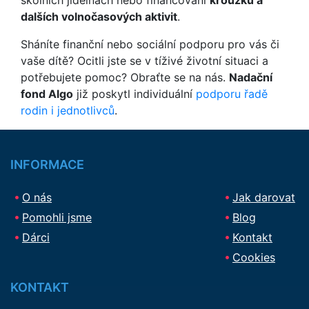
školních jídelnách nebo financování
kroužků a
dalších volnočasových aktivit
.
Sháníte finanční nebo sociální podporu pro vás či
vaše dítě? Ocitli jste se v tíživé životní situaci a
potřebujete pomoc? Obraťte se na nás.
Nadační
fond Algo
již poskytl individuální
podporu řadě
rodin i jednotlivců
.
INFORMACE
O nás
Jak darovat
Pomohli jsme
Blog
Dárci
Kontakt
Cookies
KONTAKT