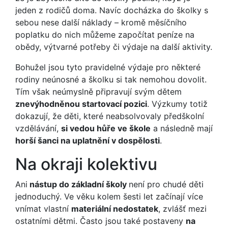
jeden z rodičů doma. Navíc docházka do školky s
sebou nese další náklady – kromě měsíčního
poplatku do nich můžeme započítat peníze na
obědy, výtvarné potřeby či výdaje na další aktivity.
Bohužel jsou tyto pravidelné výdaje pro některé
rodiny neúnosné a školku si tak nemohou dovolit.
Tím však neúmyslně připravují svým dětem
znevýhodněnou startovací pozici
. Výzkumy totiž
dokazují, že děti, které neabsolvovaly předškolní
vzdělávání,
si vedou hůře ve škole
a následně mají
horší šanci na uplatnění v dospělosti
.
Na okraji kolektivu
Ani
nástup do základní školy
není pro chudé děti
jednoduchý. Ve věku kolem šesti let začínají více
vnímat vlastní
materiální nedostatek
, zvlášť mezi
ostatními dětmi. Často jsou také postaveny
na