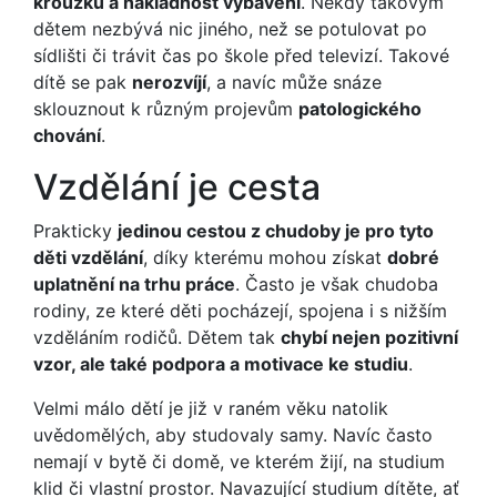
kroužku a nákladnost vybavení
. Někdy takovým
dětem nezbývá nic jiného, než se potulovat po
sídlišti či trávit čas po škole před televizí. Takové
dítě se pak
nerozvíjí
, a navíc může snáze
sklouznout k různým projevům
patologického
chování
.
Vzdělání je cesta
Prakticky
jedinou cestou z chudoby je pro tyto
děti vzdělání
, díky kterému mohou získat
dobré
uplatnění na trhu práce
. Často je však chudoba
rodiny, ze které děti pocházejí, spojena i s nižším
vzděláním rodičů. Dětem tak
chybí nejen pozitivní
vzor, ale také podpora a motivace ke studiu
.
Velmi málo dětí je již v raném věku natolik
uvědomělých, aby studovaly samy. Navíc často
nemají v bytě či domě, ve kterém žijí, na studium
klid či vlastní prostor. Navazující studium dítěte, ať