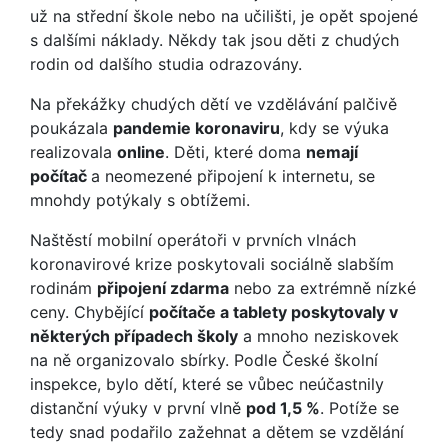
už na střední škole nebo na učilišti, je opět spojené
s dalšími náklady. Někdy tak jsou děti z chudých
rodin od dalšího studia odrazovány.
Na překážky chudých dětí ve vzdělávání palčivě
poukázala
pandemie koronaviru
, kdy se výuka
realizovala
online
. Děti, které doma
nemají
počítač
a neomezené připojení k internetu, se
mnohdy potýkaly s obtížemi.
Naštěstí mobilní operátoři v prvních vlnách
koronavirové krize poskytovali sociálně slabším
rodinám
připojení zdarma
nebo za extrémně nízké
ceny. Chybějící
počítače a tablety poskytovaly v
některých případech školy
a mnoho neziskovek
na ně organizovalo sbírky. Podle České školní
inspekce, bylo dětí, které se vůbec neúčastnily
distanční výuky v první vlně
pod 1,5 %
. Potíže se
tedy snad podařilo zažehnat a dětem se vzdělání