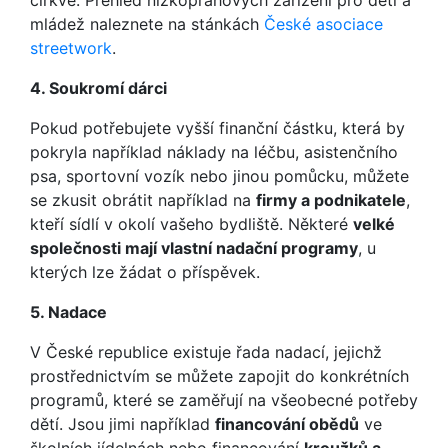
církve. Přehled nízkoprahových zařízení pro děti a
mládež naleznete na stánkách
České asociace
streetwork
.
4. Soukromí dárci
Pokud potřebujete vyšší finanční částku, která by
pokryla například náklady na léčbu, asistenčního
psa, sportovní vozík nebo jinou pomůcku, můžete
se zkusit obrátit například na
firmy a podnikatele
,
kteří sídlí v okolí vašeho bydliště. Některé
velké
společnosti mají vlastní nadační programy
, u
kterých lze žádat o příspěvek.
5. Nadace
V České republice existuje řada nadací, jejichž
prostřednictvím se můžete zapojit do konkrétních
programů, které se zaměřují na všeobecné potřeby
dětí. Jsou jimi například
financování obědů
ve